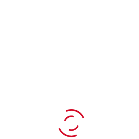
MAI
6
Mittwoch, 6. Mai 2026 | 15:00
–
17:30
2026
FESTVERANSTALTUNG UND
PREISVERLEIHUNG DES
INNENSTADTWETTBEWERBS
BRANDENBURG 2025/2026
Potsdam Museum – Forum für Kunst und Geschichte
Am Alten
Markt 9, 14467 Potsdam
Mi., 5. November 2025 | 10:00
–
16:00
NOV.
5
2. CMVO-DIALOGFORUM INNENSTADT:
2025
TOURISMUS-HANDEL-INNENSTADT
Orangerie im Schlosspark
Kanalstraße 26a,, 16515
Oranienburg
SEP.
10
Mi., 10. September 2025 | 15:00
–
17:00
2025
AUSLOBUNG DES
INNENSTADTWETTBEWERBS 2025/26