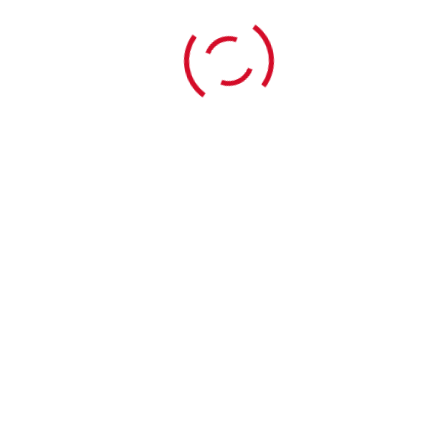
 für die Innenstadt“ setzte sich aus Vertreter:innen des HMWV
nbach sowie Bürgermeister:innen preisgekrönter Kommunen zu
 die Veranstaltung und den gemeinsamen Austausch.
ach Brandenburg an der Havel
. Gemeinsam mit der Stadtmark
t für Stadtentwicklung erhielten die Teilnehmenden bei einem
 Entwicklungen und Projekte vor Ort.
e bedankt sich bei allen Beteiligten für die Gastfreundsch
Zusammenarbeit.